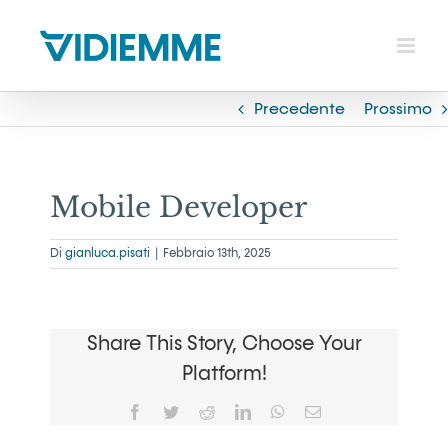
Salta
al
contenuto
Precedente
Prossimo
Mobile Developer
Di
gianluca.pisati
|
Febbraio 13th, 2025
Share This Story, Choose Your
Platform!
Facebook
Twitter
Reddit
LinkedIn
WhatsApp
Email