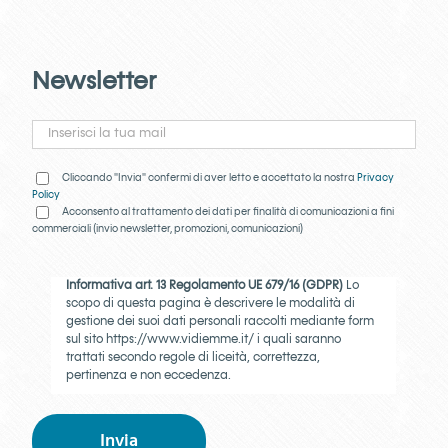
Newsletter
Cliccando "Invia" confermi di aver letto e accettato la nostra
Privacy
Policy
Acconsento al trattamento dei dati per finalità di comunicazioni a fini
commerciali (invio newsletter, promozioni, comunicazioni)
Informativa art. 13 Regolamento UE 679/16 (GDPR)
Lo
scopo di questa pagina è descrivere le modalità di
gestione dei suoi dati personali raccolti mediante form
sul sito https://www.vidiemme.it/ i quali saranno
trattati secondo regole di liceità, correttezza,
pertinenza e non eccedenza.
1)
Perché riceve questa comunicazione
VIDIEMME
CONSULTING S.R.L., P. Iva 04363010960 - Via Natale
Battaglia, 8 20127 Milano (MI), in qualità di Titolare del