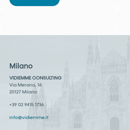
Trattamento, vuole informarvi su quali dati raccoglie e
con quali modalità, in modo da garantire il rispetto dei
suoi diritti e delle tue libertà fondamentali, con
particolare riferimento alla riservatezza e alla sicurezza
con cui i dati vengono trattati.
2)
Oggetto del trattamento
VIDIEMME CONSULTING
S.R.L. raccoglie e conserva i suoi dati anagrafici e
identificativi (quali ad esempio a titolo esemplificativo
e non esaustivo, nome, cognome, data di nascita,
residenza, indirizzo di posta elettronica e LAVORA CON
NOI telefonici, titolo di studio, esperienze lavorative ed
Milano
eventuali ulteriori dati inseriti nel curriculum vitae e/o
forniti in sede di colloquio presso una delle filiali), dati
VIDIEMME CONSULTING
particolari ex art. 9 Reg. UE 679/2016 quali
l’appartenenza a categorie protette.
Via Merano, 16
20127 Milano
I dati sono raccolti attraverso le seguenti modalità : -
previa tua registrazione all’area riservata disponibile al
+39 02 9415 1736
seguente indirizzo web: https://www.vidiemme.it/
nella sezione ‘LAVORA CON NOI’; - in risposta ad
annuncio pubblicato sul Sito del Titolare; - a mezzo
info@vidiemme.it
posta all’indirizzo del Titolare.