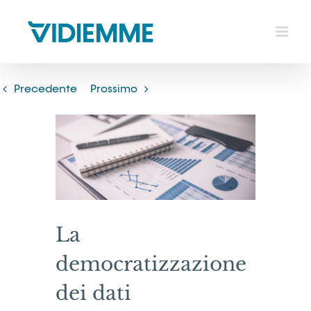
Salta
al
contenuto
Precedente
Prossimo
Ingrandisci
immagine
La
democratizzazione
dei dati