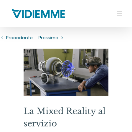
Salta
al
contenuto
Precedente
Prossimo
Ingrandisci
immagine
La Mixed Reality al
servizio