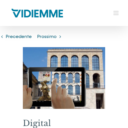
Salta
al
contenuto
Precedente
Prossimo
Ingrandisci
immagine
Digital