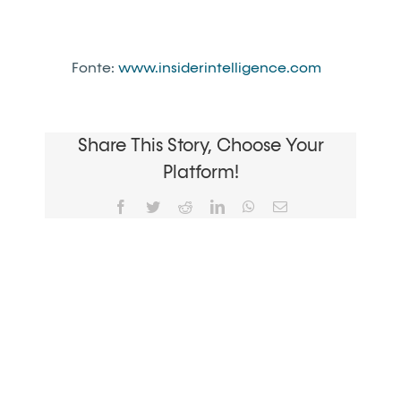
Fonte:
www.insiderintelligence.com
Share This Story, Choose Your
Platform!
Facebook
Twitter
Reddit
LinkedIn
WhatsApp
Email
Utilizziamo i cookie per essere sicuri che tu possa avere la
migliore esperienza sul nostro sito. Se continui ad