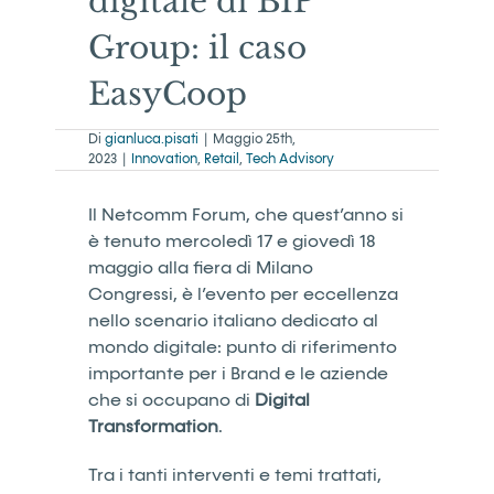
digitale di BIP
Group: il caso
EasyCoop
Di
gianluca.pisati
|
Maggio 25th,
2023
|
Innovation
,
Retail
,
Tech Advisory
Il Netcomm Forum, che
quest’anno si
è tenuto mercoledì 17 e giovedì 18
maggio alla fiera di Milano
Congressi
, è l’evento per eccellenza
n
ello scenario
italiano dedicato al
mondo digitale: punto di riferimento
importante per i Brand e le aziende
che si occupano di
Digital
Transformation
.
Tra i tanti interventi e temi trattati,