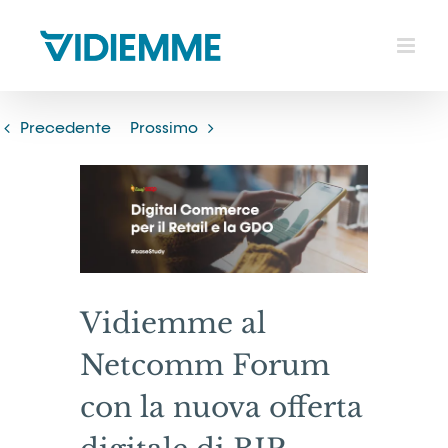
Salta
al
contenuto
Precedente
Prossimo
Ingrandisci
immagine
Vidiemme al
Netcomm Forum
con la nuova offerta