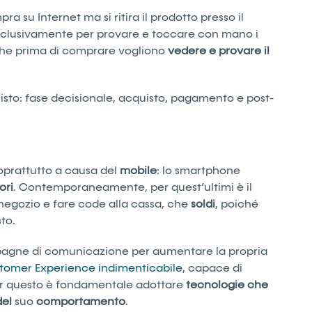
a su Internet ma si ritira il prodotto presso il
esclusivamente per provare e toccare con mano i
 che prima di comprare vogliono
vedere e provare il
uisto: fase decisionale, acquisto, pagamento e post-
soprattutto a causa del
mobile
: lo smartphone
ori
. Contemporaneamente, per quest’ultimi è il
n negozio e fare code alla cassa, che
soldi
, poiché
to.
gne di comunicazione per aumentare la propria
tomer Experience indimenticabile
, capace di
Per questo è fondamentale adottare
tecnologie che
del
suo
comportamento
.