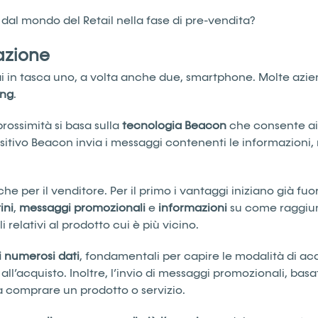
 dal mondo del Retail nella fase di pre-vendita?
azione
in tasca uno, a volta anche due, smartphone. Molte azien
ing
.
prossimità si basa sulla
tecnologia
Beacon
che consente ai d
ositivo Beacon invia i messaggi contenenti le informazioni, 
 che per il venditore. Per il primo i vantaggi iniziano già f
ini
,
messaggi
promozionali
e
informazioni
su come raggiung
 relativi al prodotto cui è più vicino.
i numerosi dati
, fondamentali per capire le modalità di acq
ll’acquisto. Inoltre, l’invio di messaggi promozionali, bas
 comprare un prodotto o servizio.