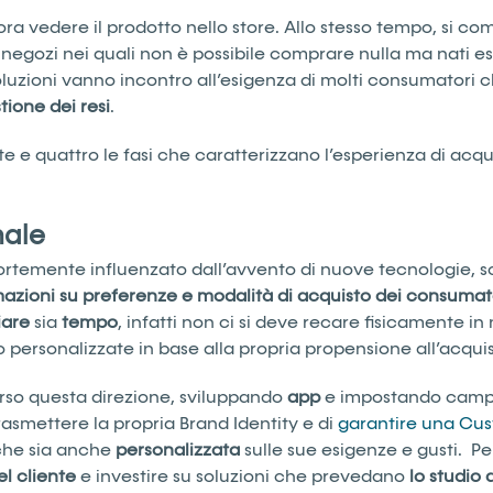
a vedere il prodotto nello store. Allo stesso tempo, si compr
negozi nei quali non è possibile comprare nulla ma nati 
soluzioni vanno incontro all’esigenza di molti consumatori
tione
dei resi
.
te e quattro le fasi che caratterizzano l’esperienza di acq
nale
 fortemente influenzato dall’avvento di nuove tecnologie, 
mazioni su
preferenze e modalità di acquisto dei consumat
iare
sia
tempo
, infatti non ci si deve recare fisicamente i
so personalizzate in base alla propria propensione all’acquis
rso questa direzione, sviluppando
app
e impostando campa
 trasmettere la propria Brand Identity e di
garantire una Cus
 che sia anche
personalizzata
sulle sue esigenze e gusti. 
l cliente
e investire su soluzioni che prevedano
lo studio 