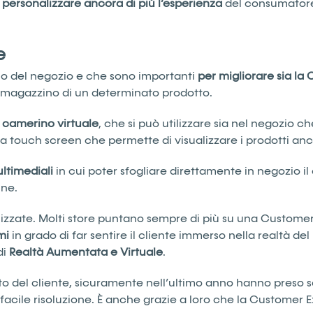
i
personalizzare
ancora
di più l’esperienza
del consumatore,
e
rno del negozio e che sono importanti
per migliorare sia l
n magazzino di un determinato prodotto.
l
camerino
virtuale
, che si può utilizzare sia nel negozio 
ia touch screen che permette di visualizzare i prodotti anc
ltimediali
in cui poter sfogliare direttamente in negozio i
ine.
ilizzate. Molti store puntano sempre di più su una Custom
mi
in grado di far sentire il cliente immerso nella realtà 
di
Realtà Aumentata e Virtuale
.
rto del cliente, sicuramente nell’ultimo anno hanno preso 
 di facile risoluzione. È anche grazie a loro che la Custome